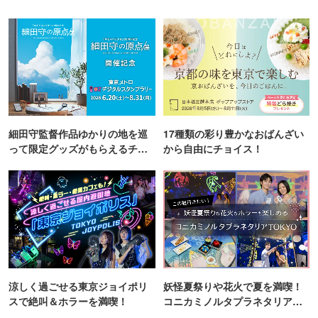
細田守監督作品ゆかりの地を巡
17種類の彩り豊かなおばんざい
って限定グッズがもらえるチャ
から自由にチョイス！
ンス！
涼しく過ごせる東京ジョイポリ
妖怪夏祭りや花火で夏を満喫！
スで絶叫＆ホラーを満喫！
コニカミノルタプラネタリア
TOKYO