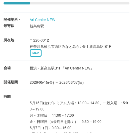
をキュアット解決しよう！
※招待状は有料入場チケット1枚につき1枚を配布。全1種。
開催場所・
Art Center NEW
※会場入口にて配ります。
最寄駅
新高島駅
注目ポイント②＜タイムスリップしたあなたがたどりつい
所在地
〒220-0012
たのは「キュアット探偵事務所」！？＞
神奈川県横浜市西区みなとみらい5-1 新高島駅 B1F
MAP
作中に登場するキュアット探偵事務所を再現！サンルーム
やジェット先輩の研究室など「名探偵プリキュア！」の世
会場
横浜・新高島駅B1F「Art Center NEW」
界を楽しんじゃおう！探偵事務所のなかにある「おとも妖
精占い」であなたにピッタリなおとも妖精を占えるコーナ
開催期間
2026/05/15(金) ～ 2026/06/07(日)
ーもあるよ♪
時間
5月15日(金)プレミアム入場：13:00～14:30、一般入場：15:0
注目ポイント③＜まことみらい市を再現する街並みで謎解
0～19:00
き！＞
月～木曜日 11:00～17:00
作中に登場するショップや街並みを探索して、街のあちこ
金～日曜日（※最終日を除く） 9:30～19:00
6月7日（日）9:30～16:00
ちに隠された招待状の謎を解きながら楽しもう！