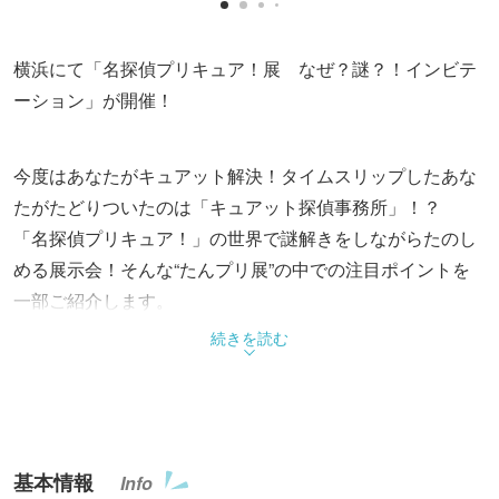
横浜にて「名探偵プリキュア！展 なぜ？謎？！インビテ
ーション」が開催！
今度はあなたがキュアット解決！タイムスリップしたあな
たがたどりついたのは「キュアット探偵事務所」！？
「名探偵プリキュア！」の世界で謎解きをしながらたのし
める展示会！そんな“たんプリ展”の中での注目ポイントを
一部ご紹介します。
続きを読む
注目ポイント①＜招待状は謎がいっぱい？名探偵プリキュ
ア展へようこそ！＞
本展へ入場する際に、来場者へ渡される「招待状」。だけ
どこの招待状、だれから届いたのか、なにに招待するもの
基本情報
Info
なのかが分からない…。展示エリアをめぐって招待状の謎