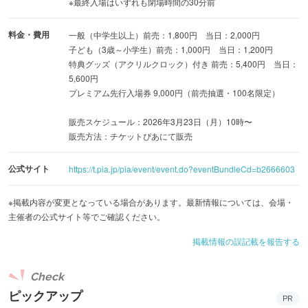
※最終入場はいずれも閉場時間の30分前
【グッズ一部先行公開！】
料金・費用
一般（中学生以上）前売：1,800円 当日：2,000円
名探偵プリキュア！展オリジナルグッズの一部商品画像を
子ども（3歳～小学生）前売：1,000円 当日：1,200円
特典グッズ（アクリルクロック）付き 前売：5,400円 当日：
先行公開！全ラインナップは後日解禁♪お楽しみに！
5,600円
定番の「アクリルスタンド（各1,300円）」はキュアアンサ
プレミアム先行入場券 9,000円（前売抽選・100名限定）
ー、キュアミスティック、キュアエクレール、キュアアル
販売スケジュール：2026年3月23日（月）10時〜
カナ・シャドウ、ジェット先輩の全5種！
販売方法：チケットぴあにて販売
そのほか普段づかいしやすい「カセットテープ風カードケ
ース（各1,800円）」、「シャカシャカヘアパッチン（各
公式サイト
https://t.pia.jp/pia/event/event.do?eventBundleCd=b2666603
1,000円）」、日々を彩る「ティーカップ＆ソーサーセット
※掲載内容が変更となっている場合があります。最新情報については、会場・
（3,800円）」、「ガーランド風タペストリー（各1,700
主催者の公式サイト等でご確認ください。
円）」、1999年を思い出すなつかしの「プリントシール風
ステッカー（各600円）」など盛りだくさん！
掲載情報の誤記載を報告する
Check
※内容の詳細は公式サイトをご確認ください。
ピックアップ
PR