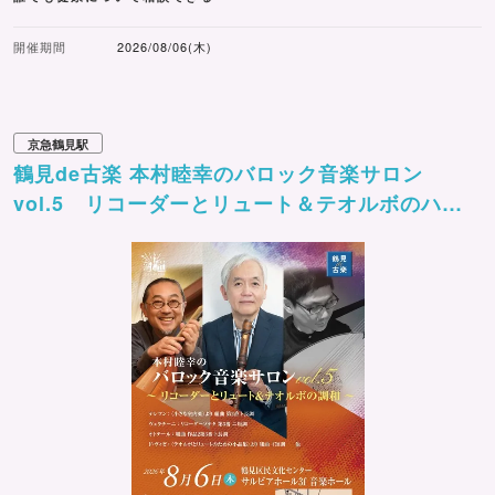
開催期間
2026/08/06(木)
京急鶴見駅
鶴見de古楽 本村睦幸のバロック音楽サロン
vol.5 リコーダーとリュート＆テオルボのハー
モニー