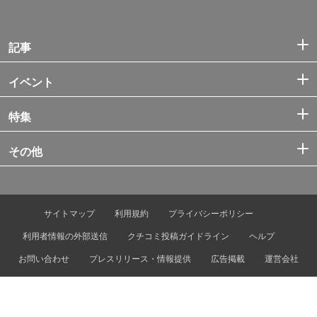
記事
イベント
特集
その他
サイトマップ
利用規約
プライバシーポリシー
利用者情報の外部送信
クチコミ投稿ガイドライン
ヘルプ
お問い合わせ
プレスリリース・情報提供
広告掲載
運営会社
© Tokyo Metro Co., Ltd. & Let’s ENJOY TOKYO, Inc.