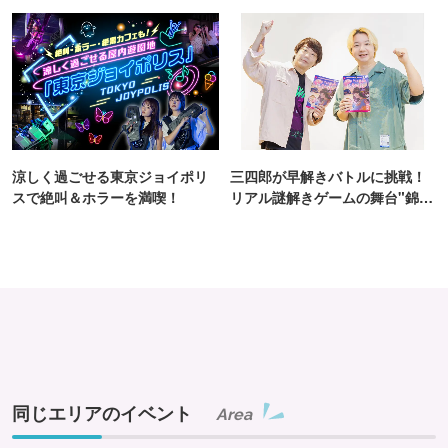
ンス！
TOKYO
涼しく過ごせる東京ジョイポリ
三四郎が早解きバトルに挑戦！
スで絶叫＆ホラーを満喫！
リアル謎解きゲームの舞台"錦糸
町PARCO・楽天地"を巡る！
同じエリアのイベント
Area