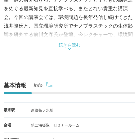
をめぐる最新知見を直接学べる、またとない貴重な講演
会。今回の講演会では、環境問題を長年発信し続けてきた
浅井隆氏と、国立環境研究所でナノプラスチックの生体影
響を研究する前川文彦氏が登壇。今レクチャーで、環境問
題を自分ごととして捉え、未来のために何ができるかを考
続きを読む
えよう。
基本情報
Info
最寄駅
新御茶ノ水駅
会場
第二海援隊 セミナールーム