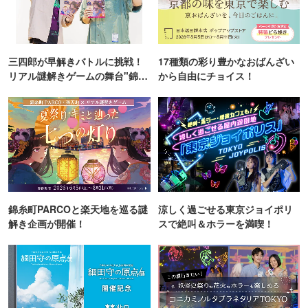
三四郎が早解きバトルに挑戦！
17種類の彩り豊かなおばんざい
リアル謎解きゲームの舞台"錦糸
から自由にチョイス！
町PARCO・楽天地"を巡る！
錦糸町PARCOと楽天地を巡る謎
涼しく過ごせる東京ジョイポリ
解き企画が開催！
スで絶叫＆ホラーを満喫！