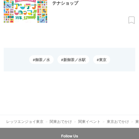
テナショップ
御茶ノ水
新御茶ノ水駅
東京
レッツエンジョイ東京
関東おでかけ
関東イベント
東京おでかけ
東
Follow Us