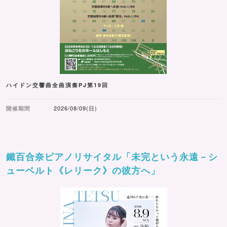
ハイドン交響曲全曲演奏PJ第19回
開催期間
2026/08/09(日)
鐵百合奈ピアノリサイタル「未完という永遠－シ
ューベルト《レリーク》の彼方へ」