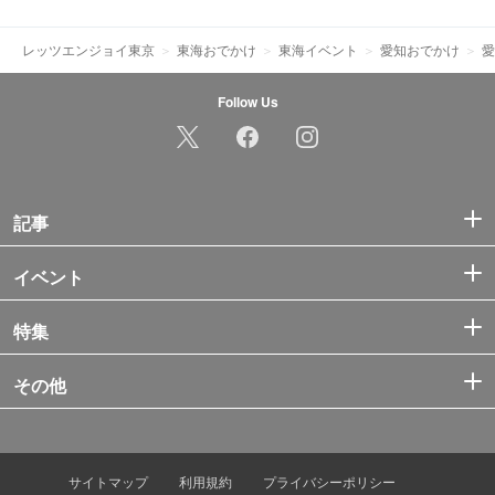
レッツエンジョイ東京
東海おでかけ
東海イベント
愛知おでかけ
愛
Follow Us
記事
イベント
特集
その他
サイトマップ
利用規約
プライバシーポリシー