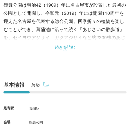
鶴舞公園は明治42（1909）年に名古屋市が設置した最初の
公園として開園し、令和元（2019）年には開園110周年を
迎えた名古屋を代表する総合公園。四季折々の植物を楽し
むことができ、菖蒲池に沿って続く「あじさいの散歩道」
を、セイヨウアジサイ、ガクアジサイなど約2300株のあじ
さいが彩る。雨に濡れたあじさいのは美しさもひときわ。
続きを読む
基本情報
Info
最寄駅
荒畑駅
会場
鶴舞公園