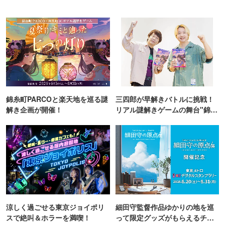
錦糸町PARCOと楽天地を巡る謎
三四郎が早解きバトルに挑戦！
解き企画が開催！
リアル謎解きゲームの舞台"錦糸
町PARCO・楽天地"を巡る！
涼しく過ごせる東京ジョイポリ
細田守監督作品ゆかりの地を巡
スで絶叫＆ホラーを満喫！
って限定グッズがもらえるチャ