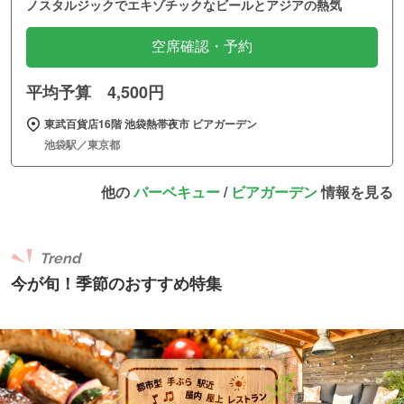
ノスタルジックでエキゾチックなビールとアジアの熱気
空席確認・予約
平均予算 4,500円
東武百貨店16階 池袋熱帯夜市 ビアガーデン
池袋駅／東京都
他の
バーベキュー
/
ビアガーデン
情報を見る
Trend
今が旬！季節のおすすめ特集