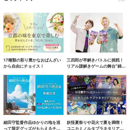
17種類の彩り豊かなおばんざい
三四郎が早解きバトルに挑戦！
から自由にチョイス！
リアル謎解きゲームの舞台"錦糸
町PARCO・楽天地"を巡る！
細田守監督作品ゆかりの地を巡
妖怪夏祭りや花火で夏を満喫！
って限定グッズがもらえるチャ
コニカミノルタプラネタリア