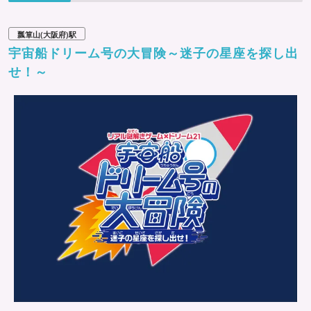
瓢箪山(大阪府)駅
宇宙船ドリーム号の大冒険～迷子の星座を探し出
せ！～