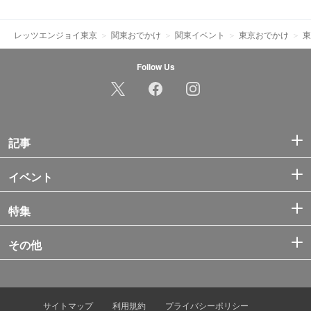
レッツエンジョイ東京
関東おでかけ
関東イベント
東京おでかけ
東
Follow Us
記事
イベント
特集
その他
サイトマップ
利用規約
プライバシーポリシー