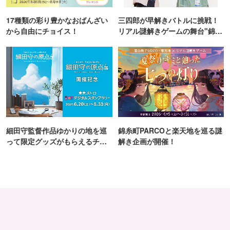
17種類の彩り豊かなおばんざい
三四郎が早解きバトルに挑戦！
から自由にチョイス！
リアル謎解きゲームの舞台"錦糸
町PARCO・楽天地"を巡る！
細田守監督作品ゆかりの地を巡
錦糸町PARCOと楽天地を巡る謎
って限定グッズがもらえるチャ
解き企画が開催！
ンス！