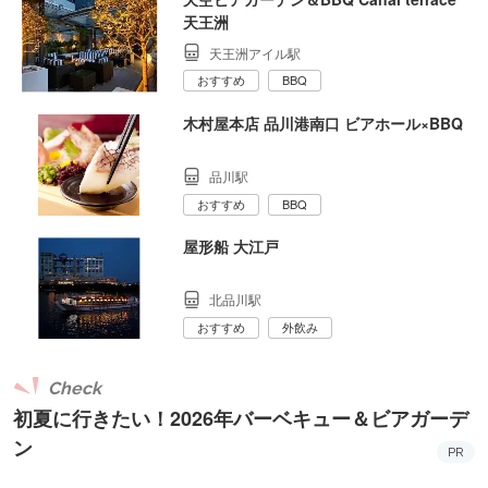
天王洲
天王洲アイル駅
おすすめ
BBQ
木村屋本店 品川港南口 ビアホール×BBQ
品川駅
おすすめ
BBQ
屋形船 大江戸
北品川駅
おすすめ
外飲み
Check
初夏に行きたい！2026年バーベキュー＆ビアガーデ
ン
PR