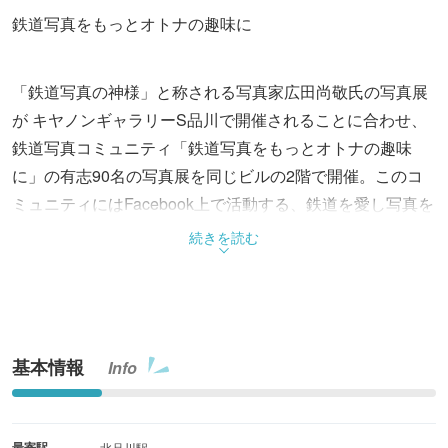
鉄道写真をもっとオトナの趣味に
「鉄道写真の神様」と称される写真家広田尚敬氏の写真展
が キヤノンギャラリーS品川で開催されることに合わせ、
鉄道写真コミュニティ「鉄道写真をもっとオトナの趣味
に」の有志90名の写真展を同じビルの2階で開催。このコ
ミュニティにはFacebook上で活動する、鉄道を愛し写真を
愛し郷土を愛するメンバー860人が参加。想いを込めた作
続きを読む
品を発表し、オトナの趣味としての鉄道写真を目指して活
動している。
基本情報
Info
最寄駅
北品川駅