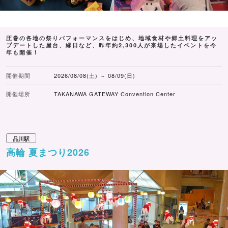
圧巻の各地の祭りパフォーマンスをはじめ、地域食材や郷土料理をアッ
プデートした屋台、縁日など、昨年約2,300人が来場したイベントを今
年も開催！
開催期間
2026/08/08(土) ～ 08/09(日)
開催場所
TAKANAWA GATEWAY Convention Center
品川駅
高輪 夏まつり2026