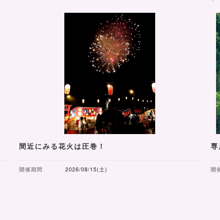
間近にみる花火は圧巻！
専
開催期間
2026/08/15(土)
開