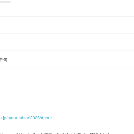
月中旬
u.jp/harumatsuri2026/#houki