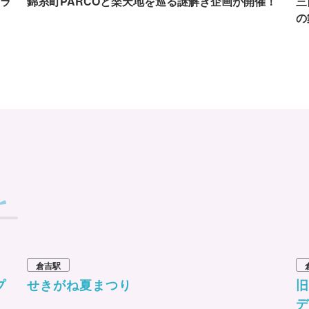
ラ
錦糸町PARCOと楽天地を巡る謎解き企画が開催！
三
の
倉吉駅
プ
せきがね夏まつり
デ