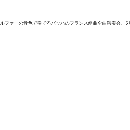
ファーの音色で奏でるバッハのフランス組曲全曲演奏会。5月9日（