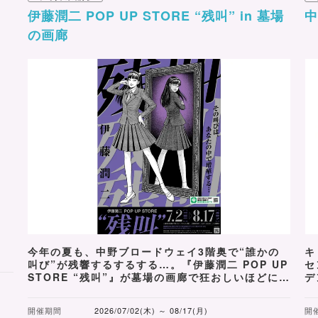
伊藤潤二 POP UP STORE “残叫” in 墓場
の画廊
今年の夏も、中野ブロードウェイ3階奥で“誰かの
キ
叫び”が残響するするする…。『伊藤潤二 POP UP
セ
STORE “残叫”』が墓場の画廊で狂おしいほどに開
デ
催決定！
プ
開催期間
2026/07/02(木) ～ 08/17(月)
開