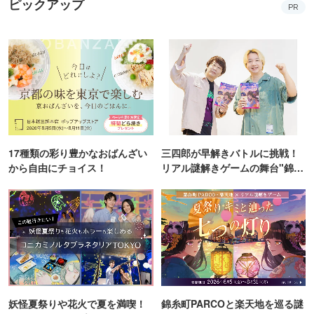
ピックアップ
PR
17種類の彩り豊かなおばんざい
三四郎が早解きバトルに挑戦！
から自由にチョイス！
リアル謎解きゲームの舞台"錦糸
町PARCO・楽天地"を巡る！
妖怪夏祭りや花火で夏を満喫！
錦糸町PARCOと楽天地を巡る謎