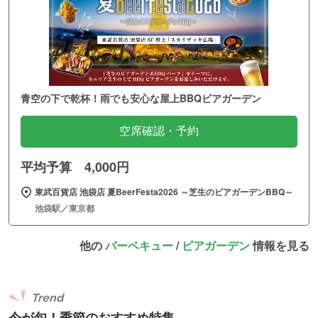
青空の下で乾杯！雨でも安心な屋上BBQビアガーデン
空席確認・予約
平均予算 4,000円
東武百貨店 池袋店 夏BeerFesta2026 ～芝生のビアガーデンBBQ～
池袋駅／東京都
他の
バーベキュー
/
ビアガーデン
情報を見る
Trend
今が旬！季節のおすすめ特集