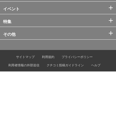
イベント
特集
その他
サイトマップ
利用規約
プライバシーポリシー
利用者情報の外部送信
クチコミ投稿ガイドライン
ヘルプ
お問い合わせ
プレスリリース・情報提供
広告掲載
運営会社
© Tokyo Metro Co., Ltd. & Let’s ENJOY TOKYO, Inc.