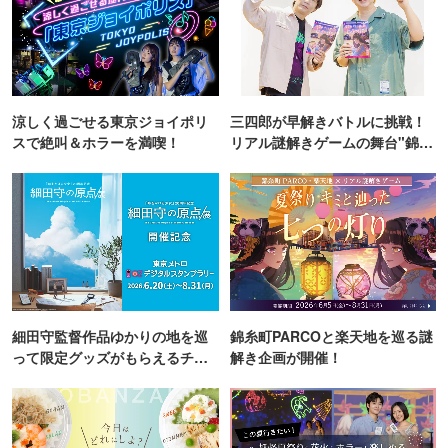
涼しく過ごせる東京ジョイポリ
三四郎が早解きバトルに挑戦！
スで絶叫＆ホラーを満喫！
リアル謎解きゲームの舞台"錦糸
町PARCO・楽天地"を巡る！
細田守監督作品ゆかりの地を巡
錦糸町PARCOと楽天地を巡る謎
って限定グッズがもらえるチャ
解き企画が開催！
ンス！