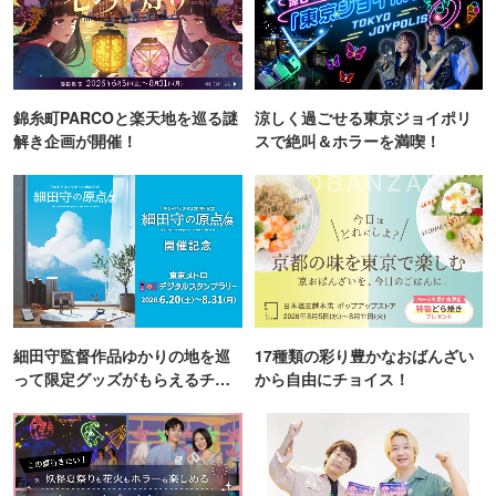
錦糸町PARCOと楽天地を巡る謎
涼しく過ごせる東京ジョイポリ
解き企画が開催！
スで絶叫＆ホラーを満喫！
細田守監督作品ゆかりの地を巡
17種類の彩り豊かなおばんざい
って限定グッズがもらえるチャ
から自由にチョイス！
ンス！