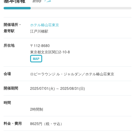
基本情報
Info
開催場所・
ホテル椿山荘東京
最寄駅
江戸川橋駅
所在地
〒112-8680
東京都文京区関口2-10-8
MAP
会場
ロビーラウンジ ル・ジャルダン／ホテル椿山荘東京
開催期間
2025/07/01(火) ～ 2025/08/31(日)
時間
2時間制
料金・費用
8625円（税・サ込）