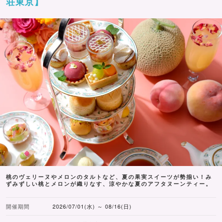
荘東京】
桃のヴェリーヌやメロンのタルトなど、夏の果実スイーツが勢揃い！み
ずみずしい桃とメロンが織りなす、涼やかな夏のアフタヌーンティー。
開催期間
2026/07/01(水) ～ 08/16(日)