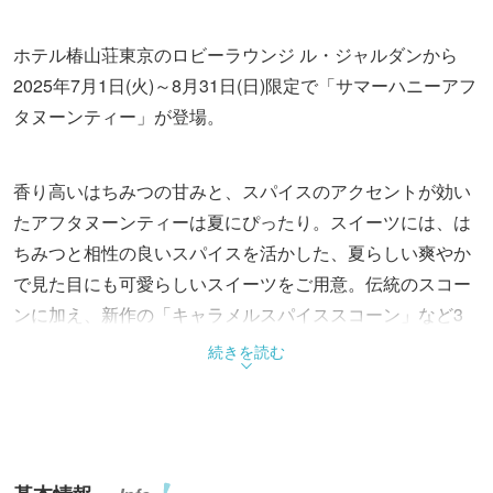
ホテル椿山荘東京のロビーラウンジ ル・ジャルダンから
2025年7月1日(火)～8月31日(日)限定で「サマーハニーアフ
タヌーンティー」が登場。
香り高いはちみつの甘みと、スパイスのアクセントが効い
たアフタヌーンティーは夏にぴったり。スイーツには、は
ちみつと相性の良いスパイスを活かした、夏らしい爽やか
で見た目にも可愛らしいスイーツをご用意。伝統のスコー
ンに加え、新作の「キャラメルスパイススコーン」など3
種を楽しめるのも嬉しい。セイボリーは、夏の食欲を刺激
続きを読む
するメニューを4種を味わって。この夏に思い出に残るひ
とときを。