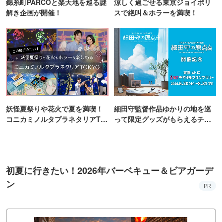
錦糸町PARCOと楽天地を巡る謎
涼しく過ごせる東京ジョイポリ
解き企画が開催！
スで絶叫＆ホラーを満喫！
妖怪夏祭りや花火で夏を満喫！
細田守監督作品ゆかりの地を巡
コニカミノルタプラネタリアTO
って限定グッズがもらえるチャ
KYO
ンス！
初夏に行きたい！2026年バーベキュー＆ビアガーデ
ン
PR