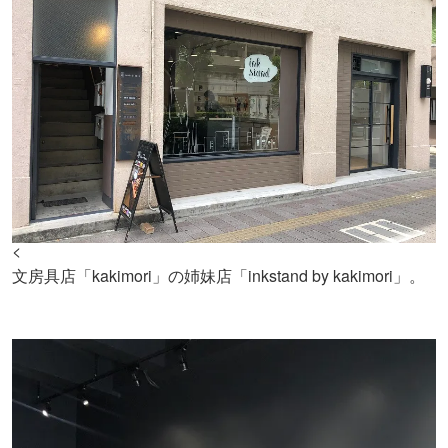
<
文房具店「kakimori」の姉妹店「inkstand by kakimori」。