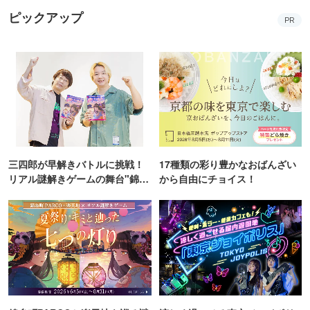
ピックアップ
PR
三四郎が早解きバトルに挑戦！
17種類の彩り豊かなおばんざい
リアル謎解きゲームの舞台"錦糸
から自由にチョイス！
町PARCO・楽天地"を巡る！