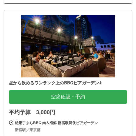
昼から飲めるワンランク上のBBQビアガーデン♪
空席確認・予約
平均予算 3,000円
絶景手ぶらBBQ 肉＆海鮮 新宿歌舞伎ビアガーデン
新宿駅／東京都