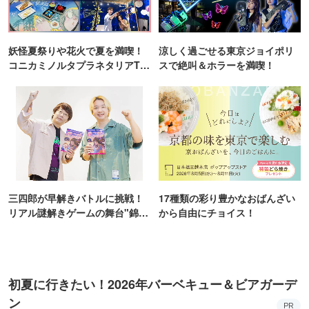
妖怪夏祭りや花火で夏を満喫！
涼しく過ごせる東京ジョイポリ
コニカミノルタプラネタリアTO
スで絶叫＆ホラーを満喫！
KYO
三四郎が早解きバトルに挑戦！
17種類の彩り豊かなおばんざい
リアル謎解きゲームの舞台"錦糸
から自由にチョイス！
町PARCO・楽天地"を巡る！
初夏に行きたい！2026年バーベキュー＆ビアガーデ
ン
PR