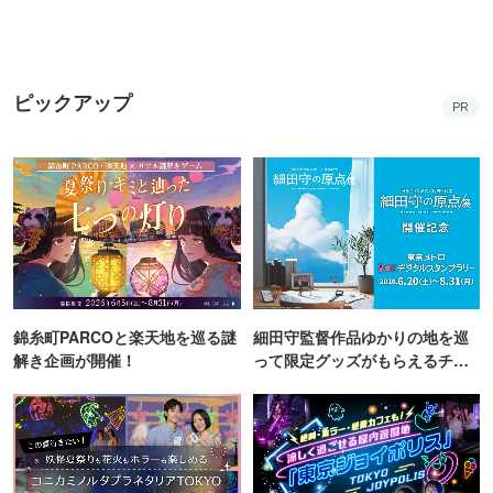
ピックアップ
PR
錦糸町PARCOと楽天地を巡る謎
細田守監督作品ゆかりの地を巡
解き企画が開催！
って限定グッズがもらえるチャ
ンス！